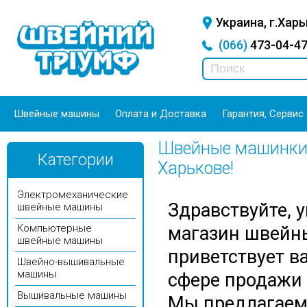
Украина, г.Харь
(066)
473-04-
Швейные машины
Оплата и Доставка
Гарантия, Сервис
Швейные машинки,
Категории
Харькове!
Электромеханические
Здравствуйте, 
швейные машины
Компьютерные
магазин швейн
швейные машины
приветствует ва
Швейно-вышивальные
машины
сфере продажи
Вышивальные машины
Мы предлагаем