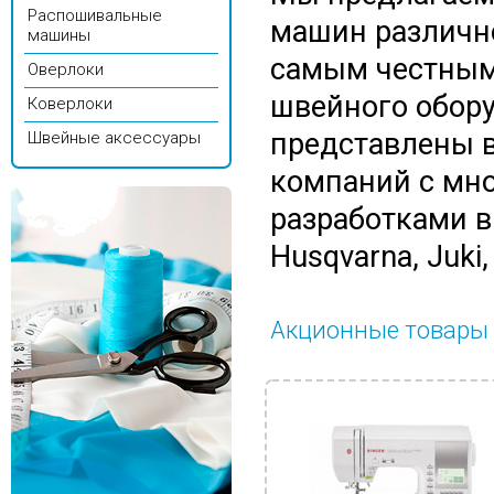
Распошивальные
машин различн
машины
самым честным
Оверлоки
швейного обор
Коверлоки
представлены в
Швейные аксессуары
компаний с мн
разработками в э
Husqvarna, Juki,
Акционные товары