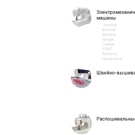
Электромехани
машины
Janome
Brother
Bernina
Singer
Leader
Pfaff
Minerva
Husqvarna
Швейно-вышив
Распошивальны