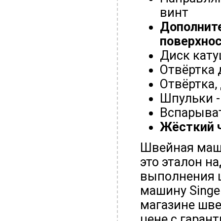
винт
Дополните
поверхно
Диск кату
Отвёртка 
Отвёртка,
Шпульки - 
Вспарыва
Жёсткий ч
Швейная маши
это эталон н
выполнения 
машину Singe
магазине шве
цене с гарант