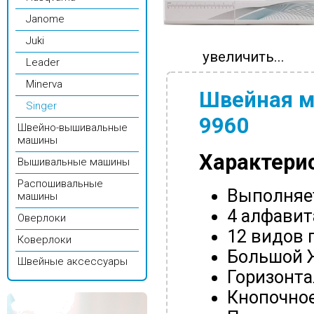
Janome
Juki
увеличить...
Leader
Minerva
Швейная ма
Singer
9960
Швейно-вышивальные
машины
Характерис
Вышивальные машины
Распошивальные
Выполняет
машины
4 алфавит
Оверлоки
12 видов 
Коверлоки
Большой 
Швейные аксессуары
Горизонт
Кнопочное