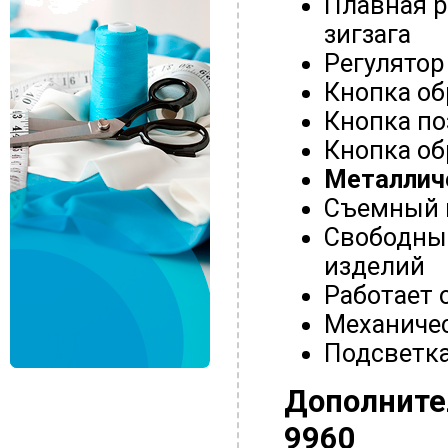
Плавная р
зигзага
Регулятор
Кнопка об
Кнопка п
Кнопка об
Металлич
Съемный 
Свободный
изделий
Работает 
Механичес
Подсветк
Дополните
9960