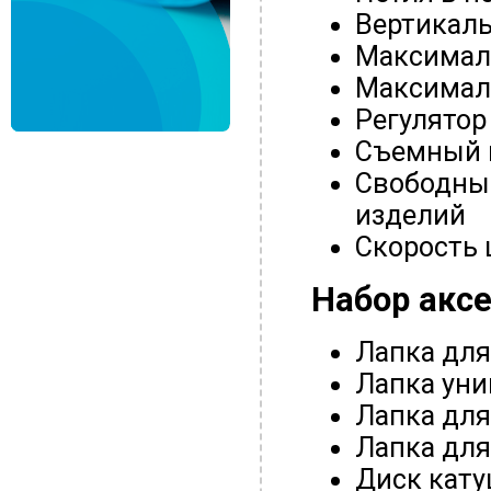
Вертикал
Максималь
Максимал
Регулятор
Съемный 
Свободный
изделий
Скорость 
Набор акс
Лапка для
Лапка уни
Лапка дл
Лапка дл
Диск кат