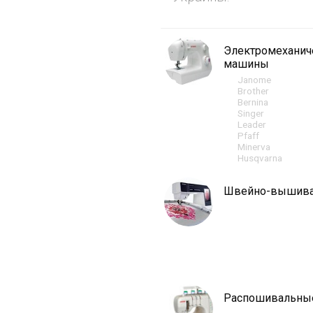
Электромехани
машины
Janome
Brother
Bernina
Singer
Leader
Pfaff
Minerva
Husqvarna
Швейно-вышив
Распошивальны