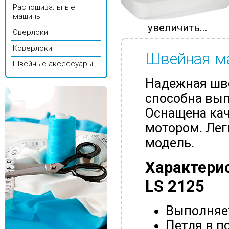
Распошивальные
машины
увеличить...
Оверлоки
Коверлоки
Швейная ма
Швейные аксессуары
Надежная шв
способна вып
Оснащена ка
мотором. Лег
модель.
Характери
LS 2125
Выполняет
Петля в п