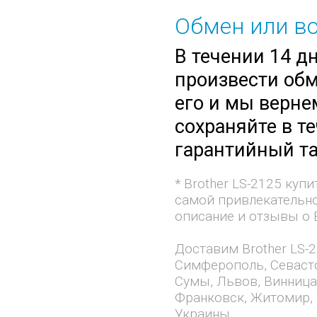
Обмен или во
В течении 14 д
произвести обм
его и мы верне
сохраняйте в т
гарантийный та
* Brother LS-2125 ку
самой привлекательно
описание и отзывы о B
Доставим Brother LS-2
Симферополь, Севасто
Сумы, Львов, Винница
Франковск, Житомир, 
Украины.