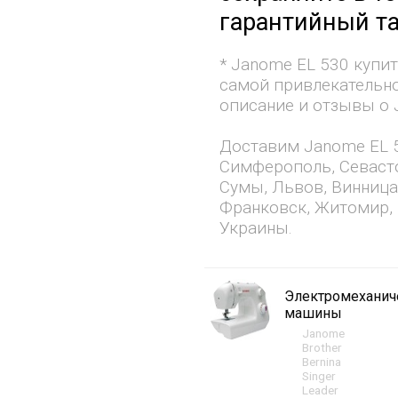
гарантийный та
* Janome EL 530 купи
самой привлекательно
описание и отзывы о 
Доставим Janome EL 5
Симферополь, Севасто
Сумы, Львов, Винница
Франковск, Житомир, 
Украины.
Электромехани
машины
Janome
Brother
Bernina
Singer
Leader