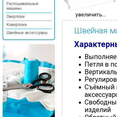
Распошивальные
машины
увеличить...
Оверлоки
Коверлоки
Швейная м
Швейные аксессуары
Характерн
Выполняет
Петля в п
Вертикал
Регулиров
Съёмный 
аксессуар
Свободный
изделий