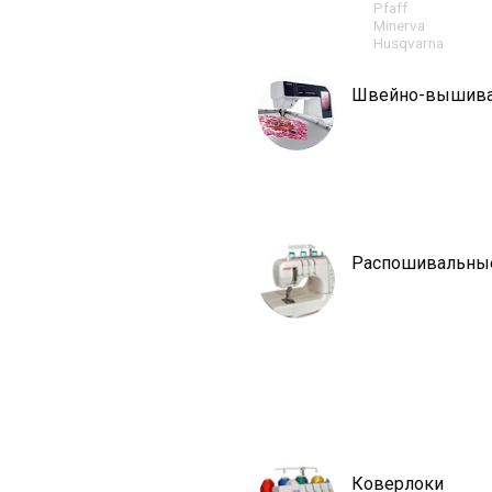
Pfaff
Minerva
Husqvarna
Швейно-вышив
Распошивальны
Коверлоки