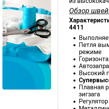
из высокока
Обзор швей
Характерист
4411
Выполняе
Петля вы
режиме
Горизонт
Автозапра
Высокий 
Супервысо
Плавная р
зигзага
Регулятор
Металлич