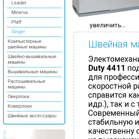
Leader
Minerva
Pfaff
увеличить...
Singer
Компьютерные
Швейная ма
швейные машины
Швейно-вышивальные
Электомехан
машины
Duty
4411
по
Вышивальные машины
для професси
Распошивальные
скоростной р
машины
справится ка
Оверлоки
идр.), так и
Коверлоки
Современный
Швейные аксессуары
стабильную и
качественну 