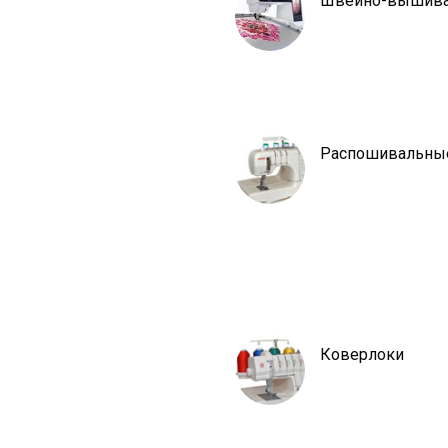
Швейно-вышив
Распошивальны
Коверлоки