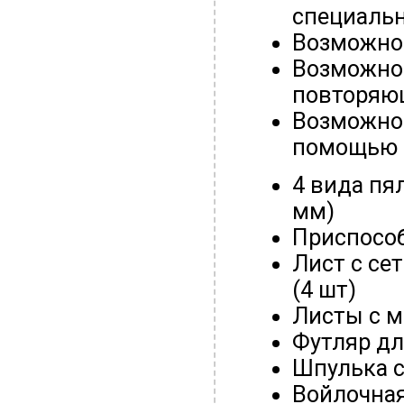
специальн
Возможно
Возможнос
повторяю
Возможнос
помощью 
4 вида пял
мм)
Приспособ
Лист с се
(4 шт)
Листы с м
Футляр д
Шпулька с
Войлочная