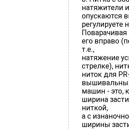
натяжители 
опускаются в
регулируете 
Поварачивая
его вправо (п
т.е.,
натяжение ус
стрелке), ни
ниток для PR-
вышивальны
машин - это,
ширина засти
ниткой,
а с изнаночн
ширины засти