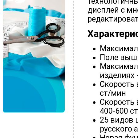
технологичны
дисплей с м
редактироват
Характерис
Максимал
Поле выши
Максимал
изделиях 
Скорость 
ст/мин
Скорость 
400-600 с
25 видов 
русского 
Новая фун