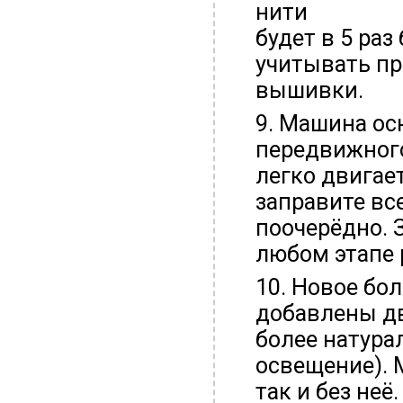
нити
будет в 5 ра
учитывать пр
вышивки.
9. Машина о
передвижного
легко двигае
заправите вс
поочерёдно. 
любом этапе 
10. Новое бол
добавлены дв
более натура
освещение). 
так и без неё.