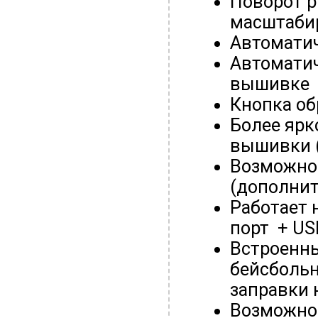
Поворот р
масштабир
Автомати
Автоматич
вышивке
Кнопка об
Более ярк
вышивки 
Возможно
(дополнит
Работает 
порт + US
Встроенны
бейсбольн
заправки 
Возможно