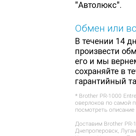
"Автолюкс".
Обмен или во
В течении 14 д
произвести обм
его и мы верне
сохраняйте в т
гарантийный та
* Brother PR-1000 Ent
оверлоков по самой п
посмотреть описание и
Доставим Brother PR-1
Днепроперовск, Луган