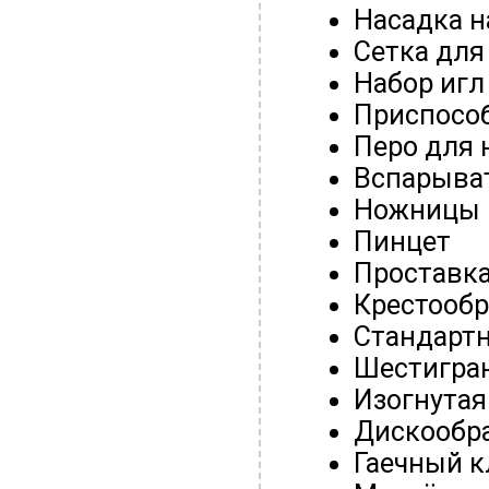
Насадка н
Сетка для
Набор игл 
Приспособ
Перо для 
Вспарыва
Ножницы
Пинцет
Проставка
Крестообр
Стандартн
Шестигран
Изогнутая
Дискообра
Гаечный к