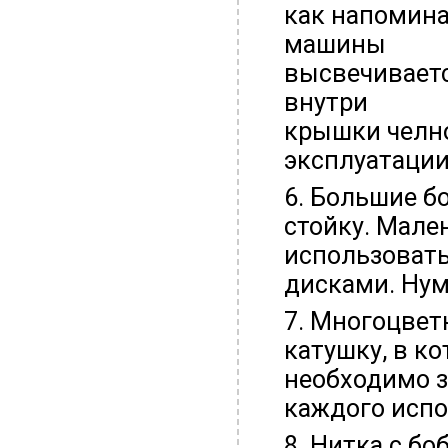
как напомина
машины
высвечиваетс
внутри
крышки челно
эксплуатации
6. Большие б
стойку. Мале
использовать
дисками. Нум
7. Многоцвет
катушку, в к
необходимо з
каждого испо
8. Нитка с б