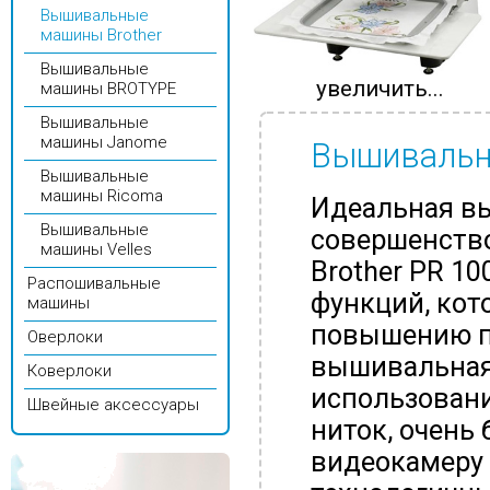
Вышивальные
машины Brother
Вышивальные
увеличить...
машины BROTYPE
Вышивальные
машины Janome
Вышивальна
Вышивальные
машины Ricoma
Идеальная в
Вышивальные
совершенств
машины Velles
Brother PR 1
Распошивальные
функций, кот
машины
повышению п
Оверлоки
вышивальная 
Коверлоки
использовани
Швейные аксессуары
ниток, очень
видеокамеру