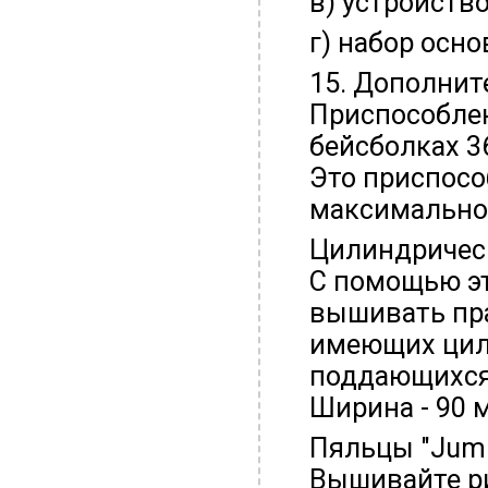
в) устройств
г) набор осн
15. Дополнит
Приспособле
бейсболках 36
Это приспосо
максимально
Цилиндричес
С помощью э
вышивать пра
имеющих цил
поддающихся
Ширина - 90 
Пяльцы "Jumb
Вышивайте р