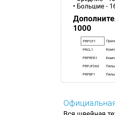
• Большие - 
Дополните
1000
Прис
PRPCF1
Комп
PRCL1
PRPRFK1
Комп
PRPJF360
Пяль
PRPBF1
Пяль
Официальная
Вся швейная те