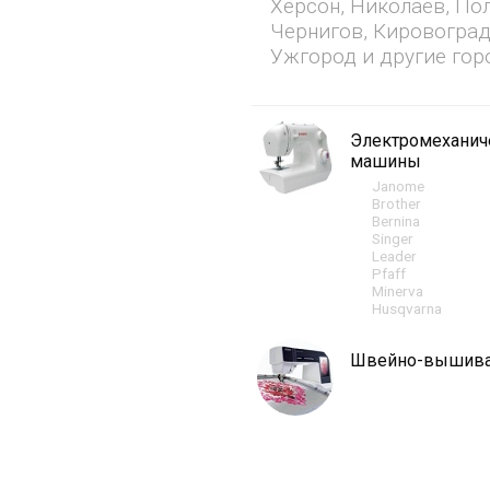
Херсон, Николаев, По
Чернигов, Кировоград
Ужгород и другие гор
Электромехани
машины
Janome
Brother
Bernina
Singer
Leader
Pfaff
Minerva
Husqvarna
Швейно-вышив