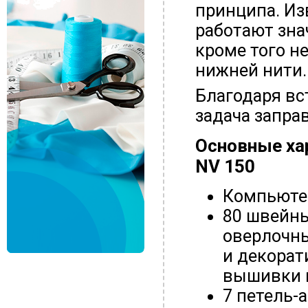
принципа. Из
работают зна
кроме того н
нижней нити.
Благодаря вс
задача запра
Основные ха
NV 150
Компьюте
80 швейны
оверлочны
и декорат
вышивки 
7 петель-