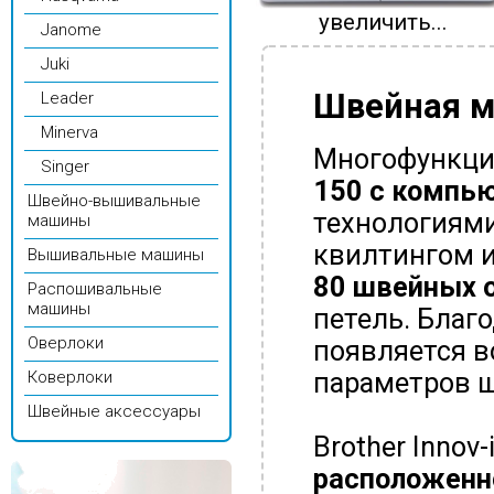
увеличить...
Janome
Juki
Швейная м
Leader
Minerva
Многофункци
Singer
150 с компь
Швейно-вышивальные
технологиями
машины
квилтингом и
Вышивальные машины
80 швейных 
Распошивальные
машины
петель. Благ
Оверлоки
появляется в
параметров ш
Коверлоки
Швейные аксессуары
Brother Innov
расположенн