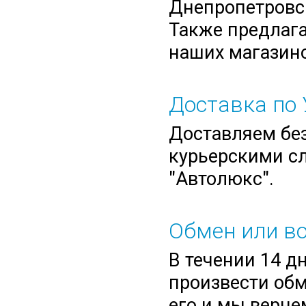
Днепропетровск
Также предлага
наших магазино
Доставка по 
Доставляем без
курьерскими сл
"Автолюкс".
Обмен или во
В течении 14 д
произвести обм
его и мы верне