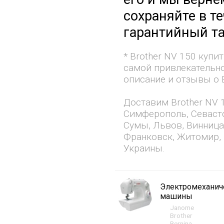
сохраняйте в т
гарантийный та
* Brother NV 150 куп
самой привлекательно
описание и отзывы о B
Доставим Brother NV 1
Симферополь, Севасто
Сумы, Львов, Винница
Франковск, Житомир, 
Украины.
Электромехани
машины
Janome
Brother
Bernina