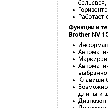
бельевая,
Горизонта
Работает 
Функции и т
Brother NV 1
Информац
Автоматич
Маркирова
Автоматич
выбранно
Клавиши б
Возможно
длины и 
Диапазон 
Диапазон 