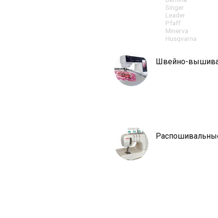
Singer
Leader
Pfaff
Minerva
Husqvarna
Швейно-вышив
Распошивальны