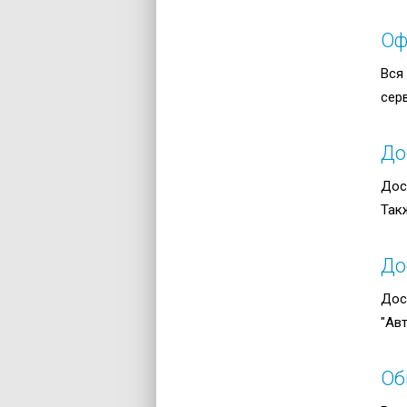
Оф
Вся
сер
До
Дос
Так
До
Дос
"Ав
Об