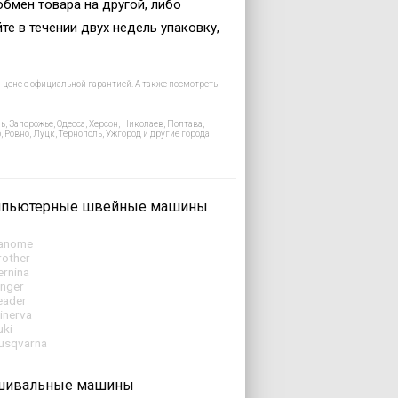
обмен товара на другой, либо
те в течении двух недель упаковку,
цене с официальной гарантией. А также посмотреть
, Запорожье, Одесса, Херсон, Николаев, Полтава,
Ровно, Луцк, Тернополь, Ужгород и другие города
пьютерные швейные машины
anome
rother
ernina
inger
eader
inerva
uki
usqvarna
ивальные машины