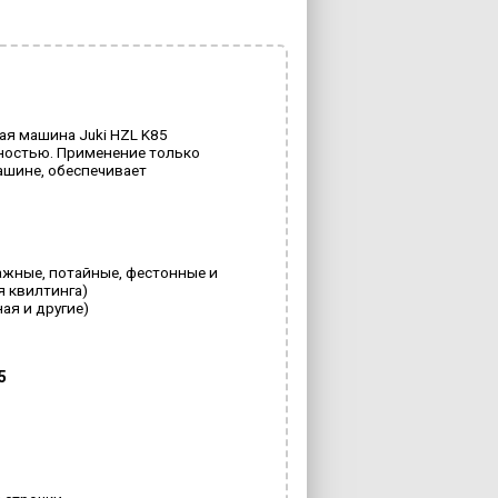
ая машина Juki HZL K85
ностью. Применение только
ашине, обеспечивает
ажные, потайные, фестонные и
я квилтинга)
ая и другие)
5