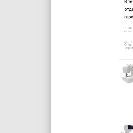
В т
отд
гар
* Juk
описа
Доста
Сумы,
Украи