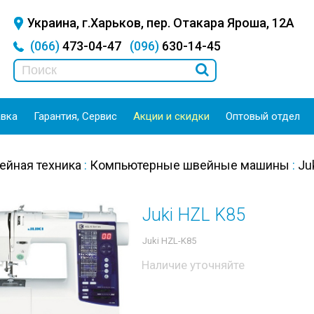
Украина, г.Харьков, пер. Отакара Яроша, 12А
(066)
473-04-47
(096)
630-14-45
авка
Гарантия, Сервис
Акции и скидки
Оптовый отдел
ейная техника
:
Компьютерные швейные машины
:
Ju
Juki HZL K85
Juki HZL-K85
Наличие уточняйте