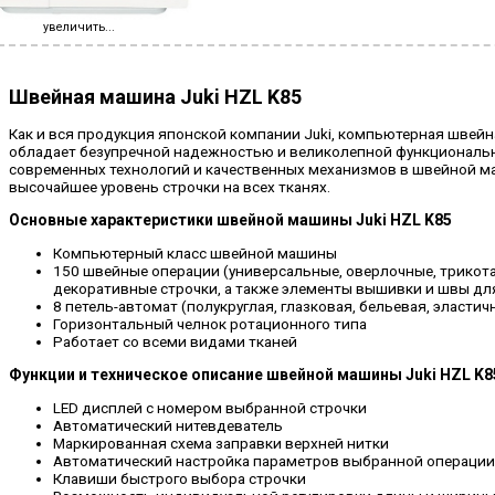
увеличить...
Швейная машина Juki HZL K85
Как и вся продукция японской компании Juki, компьютерная швейн
обладает безупречной надежностью и великолепной функциональ
современных технологий и качественных механизмов в швейной м
высочайшее уровень строчки на всех тканях.
Основные характеристики швейной машины Juki HZL K85
Компьютерный класс швейной машины
150 швейные операции (универсальные, оверлочные, трикот
декоративные строчки, а также элементы вышивки и швы дл
8 петель-автомат (полукруглая, глазковая, бельевая, эластичн
Горизонтальный челнок ротационного типа
Работает со всеми видами тканей
Функции и техническое описание швейной машины Juki HZL K8
LED дисплей с номером выбранной строчки
Автоматический нитевдеватель
Маркированная схема заправки верхней нитки
Автоматический настройка параметров выбранной операции
Клавиши быстрого выбора строчки