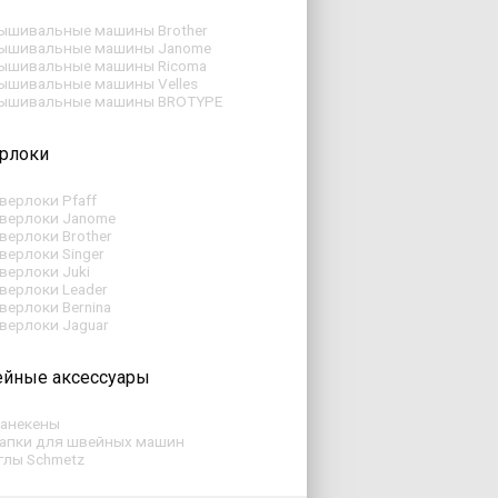
ышивальные машины Brother
ышивальные машины Janome
ышивальные машины Ricoma
ышивальные машины Velles
ышивальные машины BROTYPE
рлоки
верлоки Pfaff
верлоки Janome
верлоки Brother
верлоки Singer
верлоки Juki
верлоки Leader
верлоки Bernina
верлоки Jaguar
йные аксессуары
анекены
апки для швейных машин
глы Schmetz