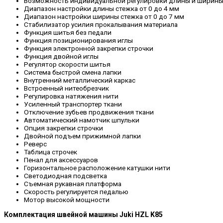
Возможность индивидуальной регулировки длины и ширины
Диапазон настройки длины стежка от 0 до 4 мм
Диапазон настройки ширины стежка от 0 до 7 мм
Стабилизатор усилия прокалывания материала
Функция шитья без педали
Функция позиционирования иглы
Функция электронной закрепки строчки
Функция двойной иглы
Регулятор скорости шитья
Система быстрой смена лапки
Внутренний металлический каркас
Встроенный нитеобрезчик
Регулировка натяжения нити
Усиленный транспортер ткани
Отключение зубьев продвижения ткани
Автоматический намотчик шпульки
Опция закрепки строчки
Двойной подъем прижимной лапки
Реверс
Таблица строчек
Пенал для аксессуаров
Горизонтальное расположение катушки нити
Светодиодная подсветка
Съемная рукавная платформа
Скорость регулируется педалью
Мотор высокой мощности
Комплектация швейной машины Juki HZL K85