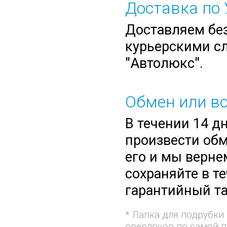
Доставка по 
Доставляем без
курьерскими сл
"Автолюкс".
Обмен или во
В течении 14 д
произвести обм
его и мы верне
сохраняйте в т
гарантийный та
* Лапка для подрубки
оверлоков по самой п