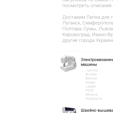
посмотреть описание 
Доставим Лапка для п
Луганск, Симферополь
Полтава, Сумы, Львов
Кировоград, Ивано-Фр
другие города Украин
Электромехани
машины
Janome
Brother
Bernina
Singer
Leader
Pfaff
Minerva
Husqvarna
Швейно-вышив