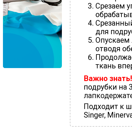
Срезаем у
обрабатыв
Срезанный
для подру
Опускаем 
отводя об
Продолжае
ткань впе
Важно знать!
подрубки на 
лапкодержат
Подходит к ш
Singer, Minerv