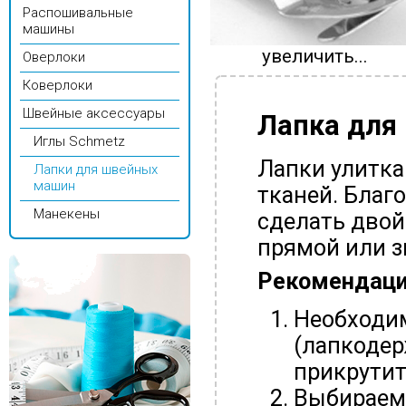
Распошивальные
машины
увеличить...
Оверлоки
Коверлоки
Швейные аксессуары
Лапка для 
Иглы Schmetz
Лапки улитка
Лапки для швейных
машин
тканей. Благ
Манекены
сделать двой
прямой или з
Рекомендации
Необходи
(лапкодер
прикрутит
Выбираем 