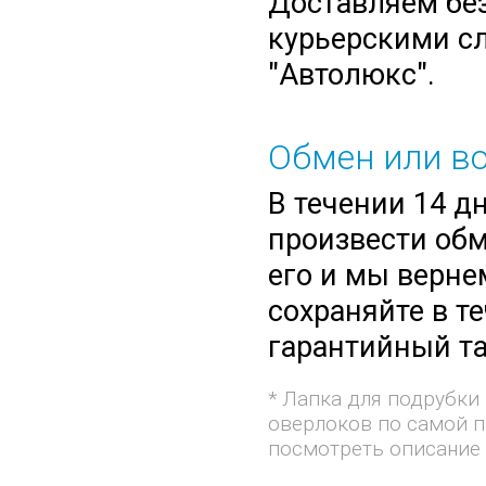
Доставляем без
курьерскими сл
"Автолюкс".
Обмен или во
В течении 14 д
произвести обм
его и мы верне
сохраняйте в т
гарантийный та
* Лапка для подрубки
оверлоков по самой п
посмотреть описание 