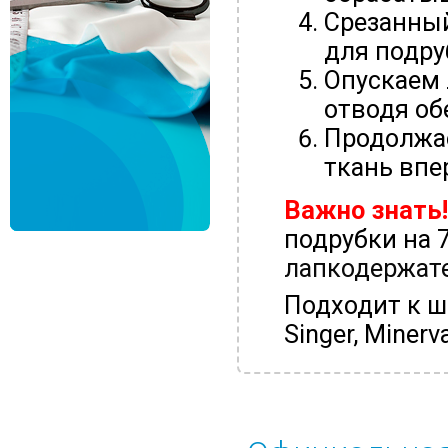
Срезанный
для подру
Опускаем 
отводя об
Продолжае
ткань впе
Важно знать!
подрубки на 
лапкодержат
Подходит к ш
Singer, Minerv