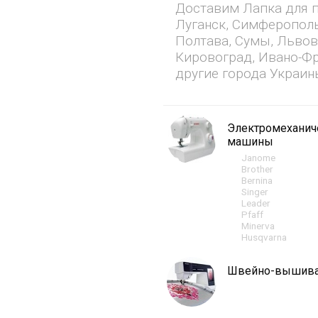
Доставим Лапка для п
Луганск, Симферополь
Полтава, Сумы, Львов
Кировоград, Ивано-Фр
другие города Украин
Электромехани
машины
Janome
Brother
Bernina
Singer
Leader
Pfaff
Minerva
Husqvarna
Швейно-вышив