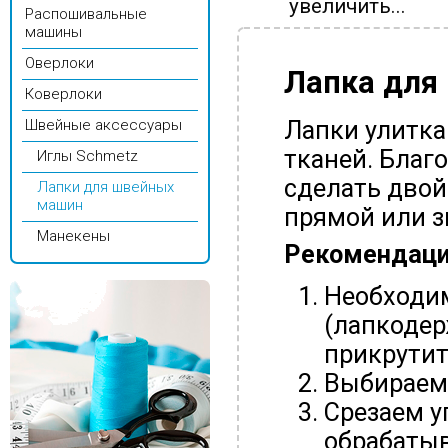
увеличить...
Распошивальные
машины
Оверлоки
Лапка для 
Коверлоки
Лапки улитка
Швейные аксессуары
тканей. Благ
Иглы Schmetz
сделать двой
Лапки для швейных
машин
прямой или з
Манекены
Рекомендации
Необходи
(лапкодер
прикрутит
Выбираем 
Срезаем у
обрабатыв