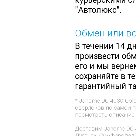
курьерскими сл
"Автолюкс".
Обмен или во
В течении 14 д
произвести обм
его и мы верне
сохраняйте в т
гарантийный та
* Janome DC 4030 Gold
оверлоков по самой п
посмотреть описание 
Доставим Janome DC 4
Луганск, Симферополь