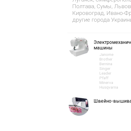
Полтава, Сумы, Львов
Кировоград, Ивано-Фр
другие города Украин
Электромехани
машины
Janome
Brother
Bernina
Singer
Leader
Pfaff
Minerva
Husqvarna
Швейно-вышив