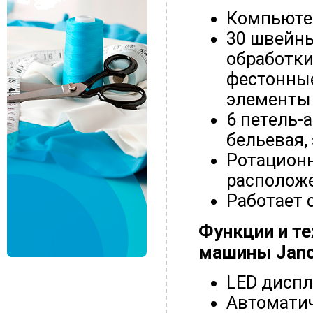
Компьюте
30 швейны
обработки
фестонные
элементы 
6 петель-
бельевая,
Ротационн
располож
Работает 
Функции и те
машины
Jano
LED дисп
Автоматич