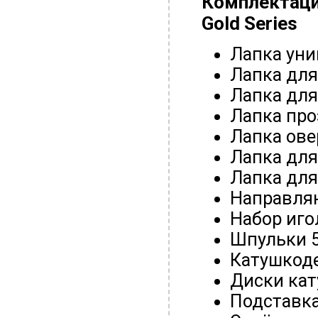
Комплектац
Gold Series
Лапка уни
Лапка для
Лапка дл
Лапка про
Лапка ове
Лапка для
Лапка для
Направля
Набор иго
Шпульки 5
Катушкод
Диски кат
Подставка