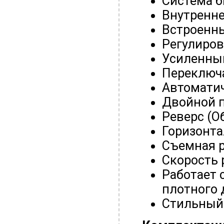
Система б
Внутренне
Встроенн
Регулиров
Усиленный
Переключ
Автомати
Двойной 
Реверс (О
Горизонта
Съемная 
Скорость 
Работает 
плотного
Стильный