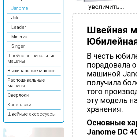
увеличить...
Janome
Juki
Швейная м
Leader
Minerva
Юбилейна
Singer
В честь юбил
Швейно-вышивальные
машины
порадовала 
Вышивальные машины
машиной Jano
Распошивальные
получила бол
машины
того произво
Оверлоки
эту модель н
Коверлоки
хранения.
Швейные аксессуары
Основные ха
Janome DC 40