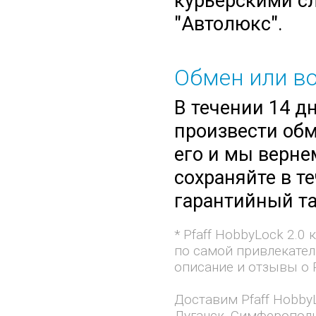
курьерскими сл
"Автолюкс".
Обмен или во
В течении 14 д
произвести обм
его и мы верне
сохраняйте в т
гарантийный та
* Pfaff HobbyLock 2.
по самой привлекател
описание и отзывы о P
Доставим Pfaff HobbyL
Луганск, Симферополь