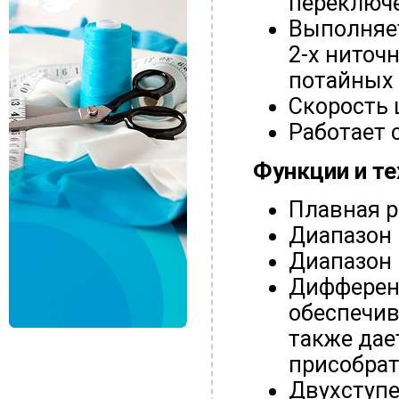
переключе
Выполняет
2-х ниточ
потайных 
Скорость 
Работает 
Функции и т
Плавная р
Диапазон 
Диапазон 
Дифферен
обеспечив
также дае
присобрат
Двухступ