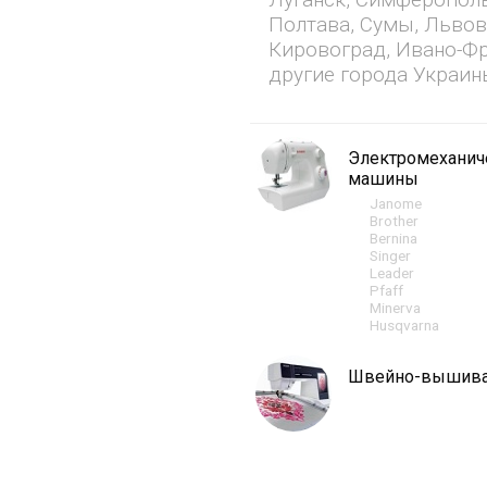
Полтава, Сумы, Львов
Кировоград, Ивано-Фр
другие города Украин
Электромехани
машины
Janome
Brother
Bernina
Singer
Leader
Pfaff
Minerva
Husqvarna
Швейно-вышив