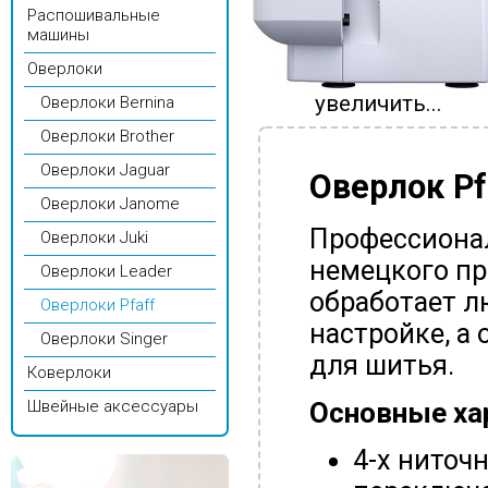
Распошивальные
машины
Оверлоки
увеличить...
Оверлоки Bernina
Оверлоки Brother
Оверлоки Jaguar
Оверлок Pf
Оверлоки Janome
Профессиона
Оверлоки Juki
немецкого пр
Оверлоки Leader
обработает л
Оверлоки Pfaff
настройке, а
Оверлоки Singer
для шитья.
Коверлоки
Основные хар
Швейные аксессуары
4-х ниточ