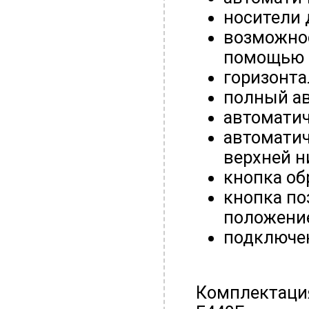
носители 
возможнос
помощью 
горизонт
полный ав
автоматич
автоматич
верхней н
кнопка об
кнопка по
положени
подключен
Комплектаци