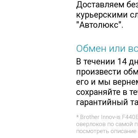
Доставляем без
курьерскими сл
"Автолюкс".
Обмен или во
В течении 14 д
произвести обм
его и мы верне
сохраняйте в т
гарантийный та
* Brother Innov-is F4
оверлоков по самой п
посмотреть описание и