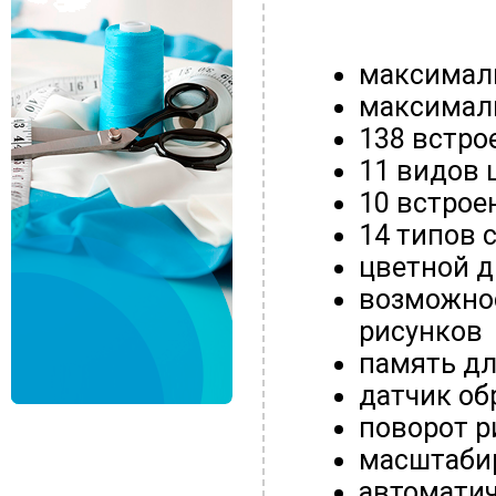
максималь
максималь
138 встр
11 видов
10 встрое
14 типов 
цветной д
возможно
рисунков
память дл
датчик об
поворот р
масштабир
автомати