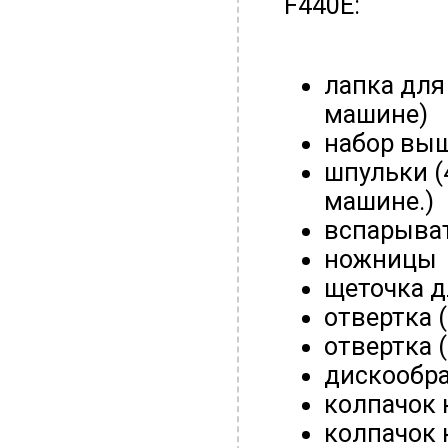
F440E:
лапка для
машине)
набор вы
шпульки (4
машине.)
вспарыват
ножницы
щеточка д
отвертка 
отвертка 
дискообра
колпачок 
колпачок 