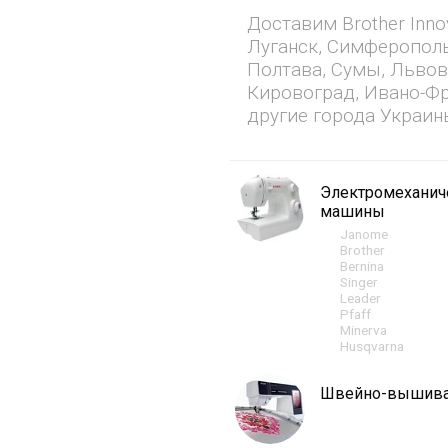
Доставим Brother Inno
Луганск, Симферополь
Полтава, Сумы, Львов
Кировоград, Ивано-Фр
другие города Украин
Электромехани
машины
Janome
Brother
Bernina
Singer
Leader
Pfaff
Minerva
Husqvarna
Швейно-вышив