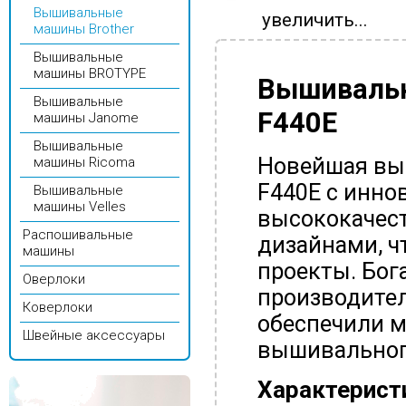
Вышивальные
увеличить...
машины Brother
Вышивальные
машины BROTYPE
Вышивальна
Вышивальные
F440E
машины Janome
Вышивальные
Новейшая выш
машины Ricoma
F440E с инн
Вышивальные
машины Velles
высококачес
Распошивальные
дизайнами, ч
машины
проекты. Бог
Оверлоки
производител
Коверлоки
обеспечили м
Швейные аксессуары
вышивальног
Характеристи