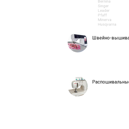
Bernina
Singer
Leader
Pfaff
Minerva
Husqvarna
Швейно-вышив
Распошивальны