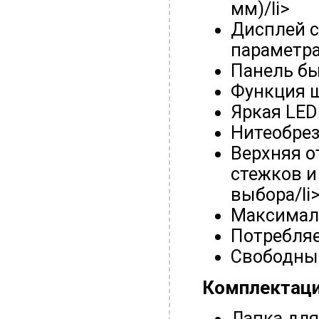
мм)/li>
Дисплей с
параметра
Панель бы
Функция ш
Яркая LED
Нитеобрез
Верхняя о
стежков и
выбора/li
Максималь
Потребляе
Свободны
Комплектация
Лапка для