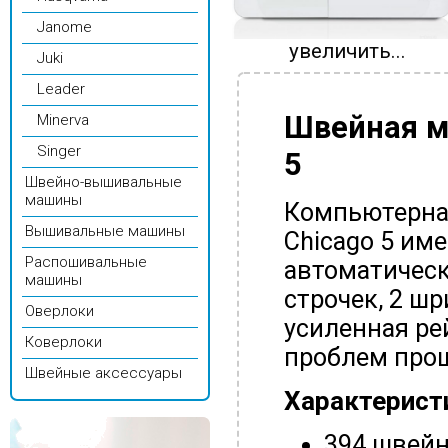
Janome
увеличить...
Juki
Leader
Швейная ма
Minerva
Singer
5
Швейно-вышивальные
машины
Компьютерна
Вышивальные машины
Chicago 5 име
Распошивальные
автоматичес
машины
строчек, 2 ш
Оверлоки
усиленная ре
Коверлоки
проблем прош
Швейные аксессуары
Характеристи
394 швейн