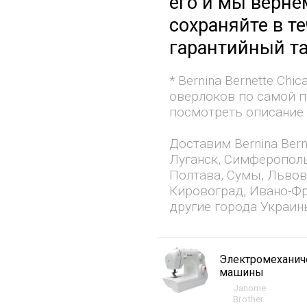
его и мы верне
сохраняйте в т
гарантийный та
* Bernina Bernette Ch
оверлоков по самой п
посмотреть описание и
Доставим Bernina Bern
Луганск, Симферополь
Полтава, Сумы, Львов
Кировоград, Ивано-Фр
другие города Украин
Электромехани
машины
Janome
Brother