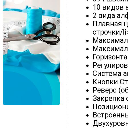
10 видов 
2 вида ал
Плавная ц
строчки/li
Максималь
Максималь
Горизонта
Регулиров
Система а
Кнопки Ста
Реверс (о
Закрепка 
Позициони
Встроенны
Двухуровн