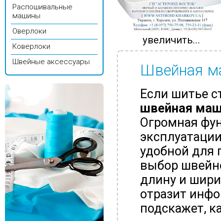
Распошивальные
машины
Оверлоки
увеличить...
Коверлоки
Швейные аксессуары
Швейная ма
Если шитье ст
швейная маш
Огромная фун
эксплуатации
удобной для 
выбор швейн
длину и шири
отразит инфо
подскажет, к