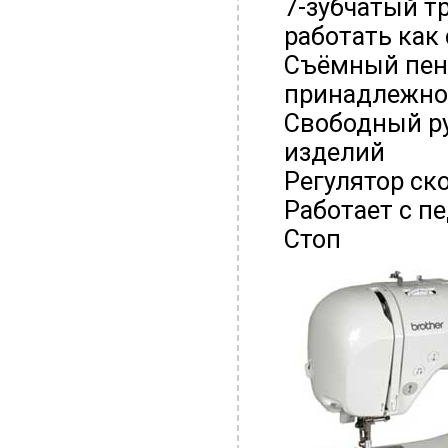
7-зубчатый т
работать как
Съёмный пен
принадлежно
Свободный ру
изделий
Регулятор ск
Работает с п
Стоп