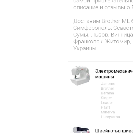
самой привлекательно
описание и отзывы о B
Доставим Brother ML 6
Симферополь, Севасто
Сумы, Львов, Винница
Франковск, Житомир, 
Украины.
Электромехани
машины
Janome
Brother
Bernina
Singer
Leader
Pfaff
Minerva
Husqvarna
Швейно-вышив