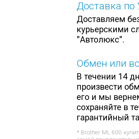
Доставка по 
Доставляем без
курьерскими сл
"Автолюкс".
Обмен или во
В течении 14 д
произвести обм
его и мы верне
сохраняйте в т
гарантийный та
* Brother ML 600 куп